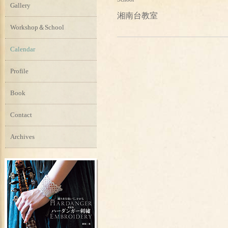
Gallery
湘南台教室
Workshop＆School
Calendar
Profile
Book
Contact
Archives