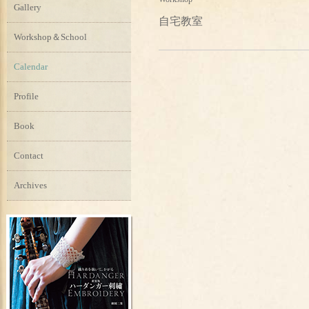
Gallery
自宅教室
Workshop＆School
Calendar
Profile
Book
Contact
Archives