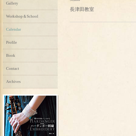
Gallery
長津田教室
Workshop＆School
Calendar
Profile
Book
Contact
Archives