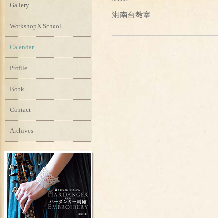
Gallery
湘南台教室
Workshop＆School
Calendar
Profile
Book
Contact
Archives