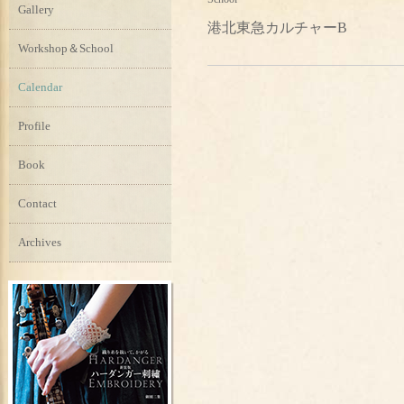
Gallery
港北東急カルチャーB
Workshop＆School
Calendar
Profile
Book
Contact
Archives