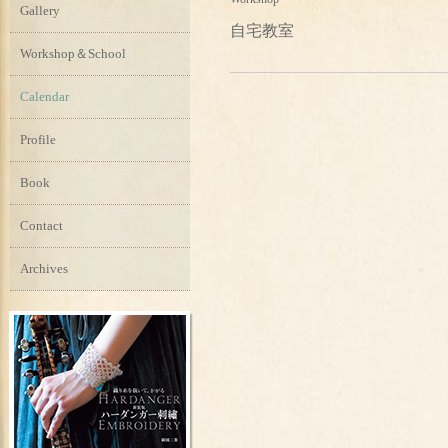
Gallery
自宅教室
Workshop＆School
Calendar
Profile
Book
Contact
Archives