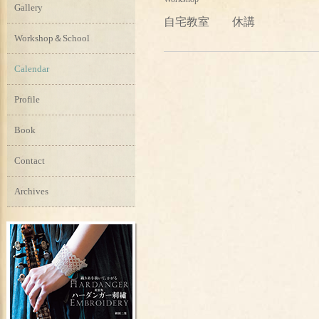
Gallery
自宅教室 休講
Workshop＆School
Calendar
Profile
Book
Contact
Archives