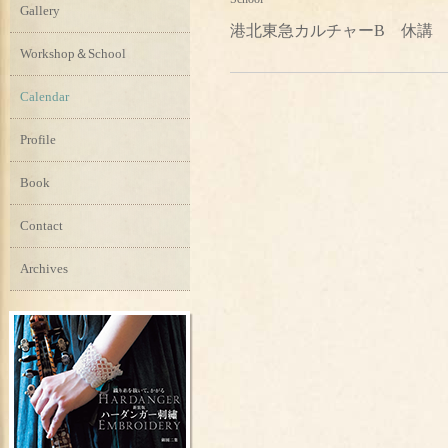
Gallery
港北東急カルチャーB 休講
Workshop＆School
Calendar
Profile
Book
Contact
Archives