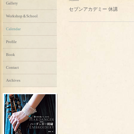
Gallery
セブンアカデミー 休講
Workshop＆School
Calendar
Profile
Book
Contact
Archives