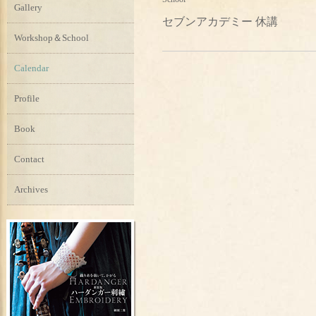
Gallery
セブンアカデミー 休講
Workshop＆School
Calendar
Profile
Book
Contact
Archives