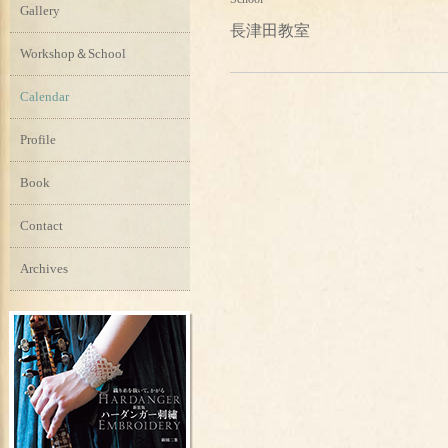
Gallery
長津田教室
Workshop＆School
Calendar
Profile
Book
Contact
Archives