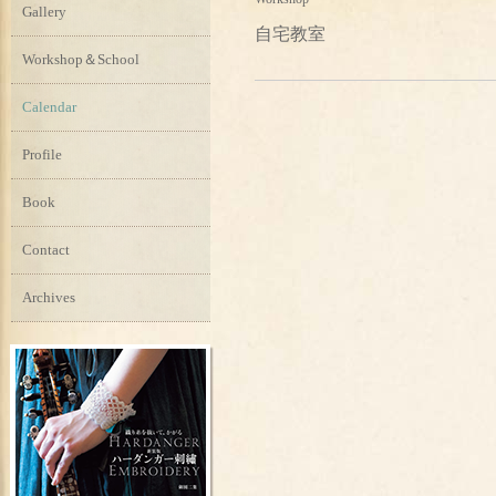
Gallery
自宅教室
Workshop＆School
Calendar
Profile
Book
Contact
Archives