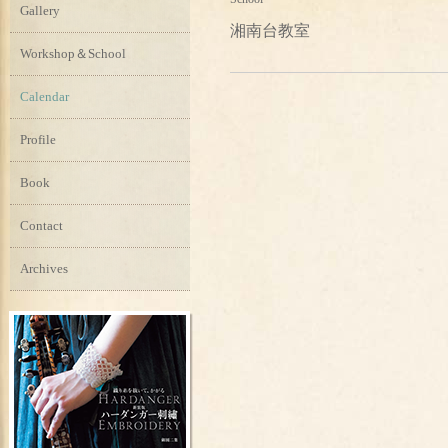
Gallery
湘南台教室
Workshop＆School
Calendar
Profile
Book
Contact
Archives