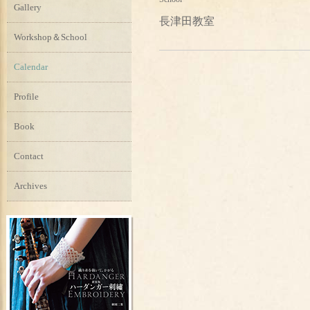
Gallery
長津田教室
Workshop＆School
Calendar
Profile
Book
Contact
Archives