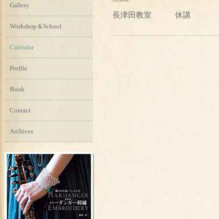
Gallery
長津田教室 休講
Workshop＆School
Calendar
Profile
Book
Contact
Archives