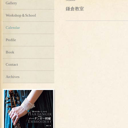
Gallery
鎌倉教室
Workshop＆School
Calendar
Profile
Book
Contact
Archives