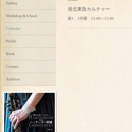
Gallery
港北東急カルチャー
Workshop＆School
第1、3月曜 13:00～15:00
Calendar
Profile
Book
Contact
Archives