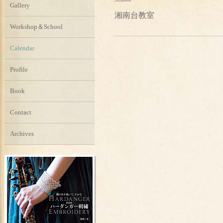
Gallery
湘南台教室
Workshop＆School
Calendar
Profile
Book
Contact
Archives