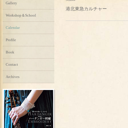
Gallery
港北東急カルチャー
Workshop＆School
Calendar
Profile
Book
Contact
Archives