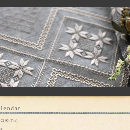
lendar
-02-03 (Thu)
ol