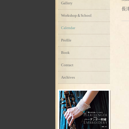
Gallery
長
Workshop＆School
Calendar
Profile
Book
Contact
Archives