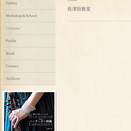
Gallery
長津田教室
Workshop＆School
Calendar
Profile
Book
Contact
Archives