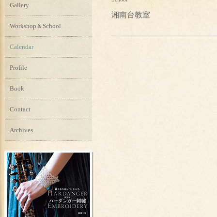
Gallery
湘南台教室
Workshop＆School
Calendar
Profile
Book
Contact
Archives