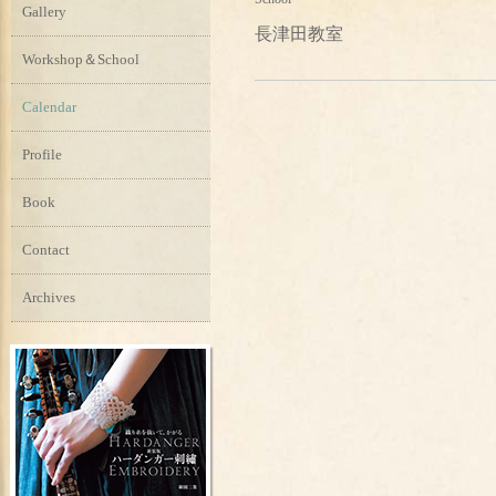
Gallery
長津田教室
Workshop＆School
Calendar
Profile
Book
Contact
Archives