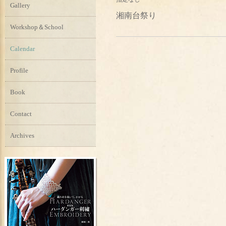
Gallery
湘南台祭り
Workshop＆School
Calendar
Profile
Book
Contact
Archives