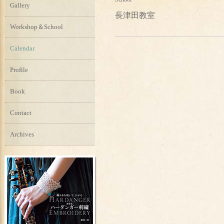
Gallery
長津田教室
Workshop＆School
Calendar
Profile
Book
Contact
Archives