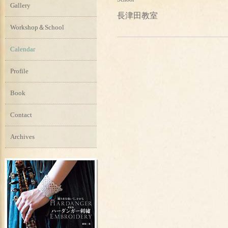
Gallery
長津田教室
Workshop＆School
Calendar
Profile
Book
Contact
Archives