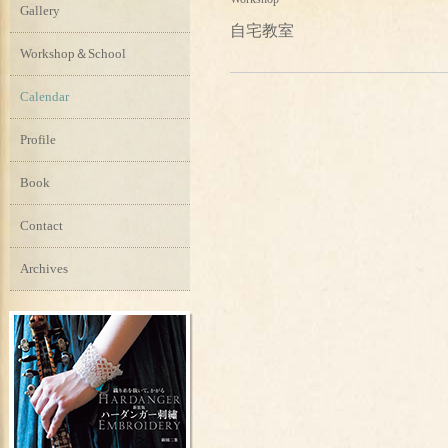
Gallery
自宅教室
Workshop＆School
Calendar
Profile
Book
Contact
Archives