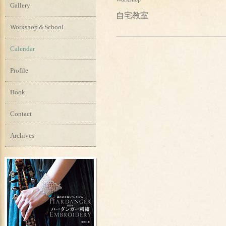
Gallery
自宅教室
Workshop＆School
Calendar
Profile
Book
Contact
Archives