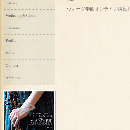
Gallery
ヴォーグ学園オンライン講座Ⅱ
Workshop＆School
Calendar
Profile
Book
Contact
Archives