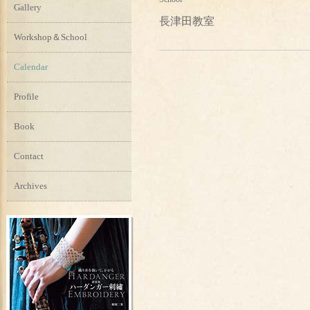
Gallery
長津田教室
Workshop＆School
Calendar
Profile
Book
Contact
Archives