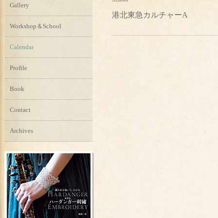
Gallery
港北東急カルチャーA
Workshop＆School
Calendar
Profile
Book
Contact
Archives