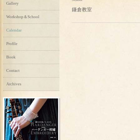
Gallery
鎌倉教室
Workshop＆School
Calendar
Profile
Book
Contact
Archives