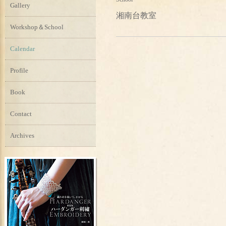
Gallery
湘南台教室
Workshop＆School
Calendar
Profile
Book
Contact
Archives