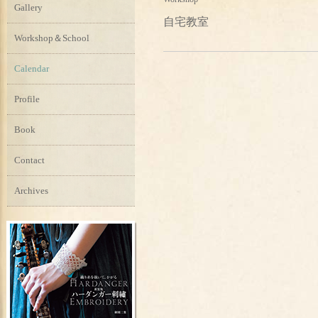
Gallery
自宅教室
Workshop＆School
Calendar
Profile
Book
Contact
Archives