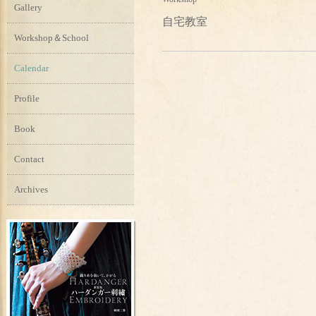
Gallery
自宅教室
Workshop＆School
Calendar
Profile
Book
Contact
Archives