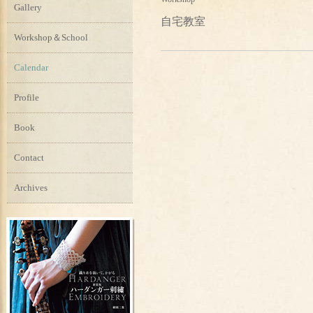
Gallery
自宅教室
Workshop＆School
Calendar
Profile
Book
Contact
Archives