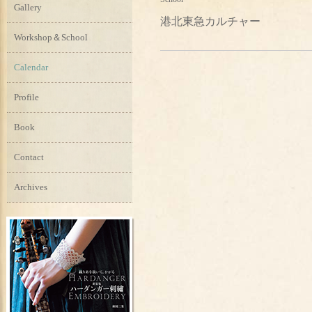
Gallery
港北東急カルチャー
Workshop＆School
Calendar
Profile
Book
Contact
Archives