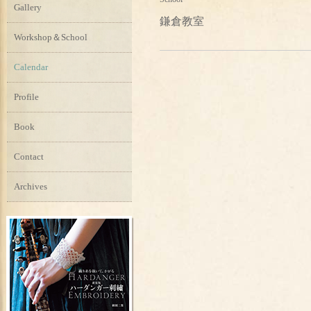
Gallery
鎌倉教室
Workshop＆School
Calendar
Profile
Book
Contact
Archives