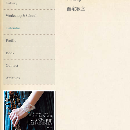
Gallery
自宅教室
Workshop＆School
Calendar
Profile
Book
Contact
Archives