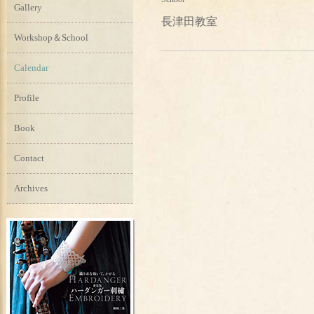
Gallery
長津田教室
Workshop＆School
Calendar
Profile
Book
Contact
Archives