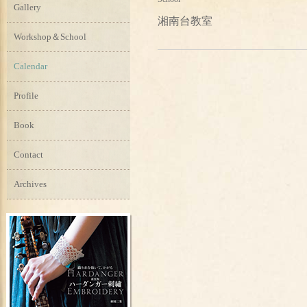
Gallery
湘南台教室
Workshop＆School
Calendar
Profile
Book
Contact
Archives