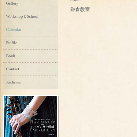
Gallery
鎌倉教室
Workshop＆School
Calendar
Profile
Book
Contact
Archives