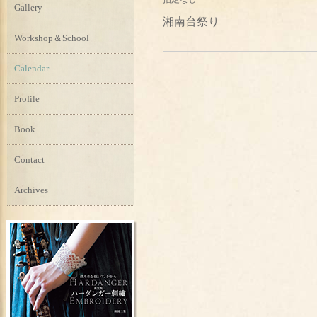
Gallery
湘南台祭り
Workshop＆School
Calendar
Profile
Book
Contact
Archives