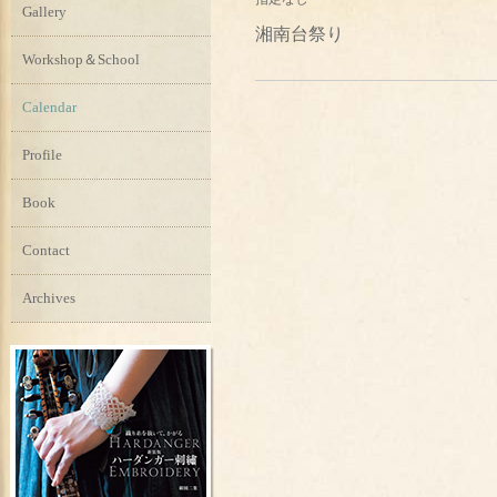
Gallery
湘南台祭り
Workshop＆School
Calendar
Profile
Book
Contact
Archives