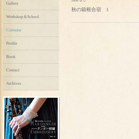
Gallery
秋の箱根合宿 1
Workshop＆School
Calendar
Profile
Book
Contact
Archives