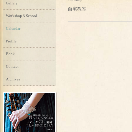
Gallery
自宅教室
Workshop＆School
Calendar
Profile
Book
Contact
Archives