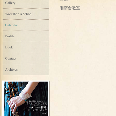
Gallery
湘南台教室
Workshop＆School
Calendar
Profile
Book
Contact
Archives