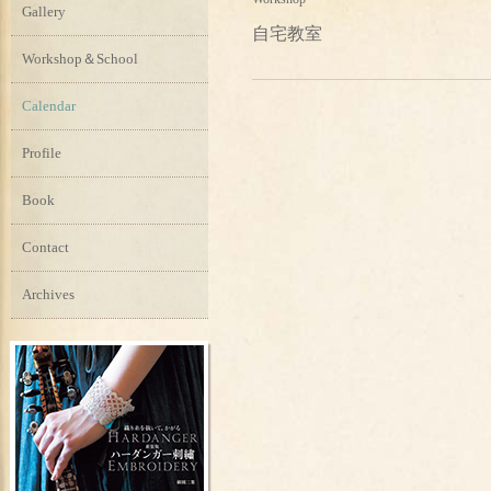
Gallery
自宅教室
Workshop＆School
Calendar
Profile
Book
Contact
Archives