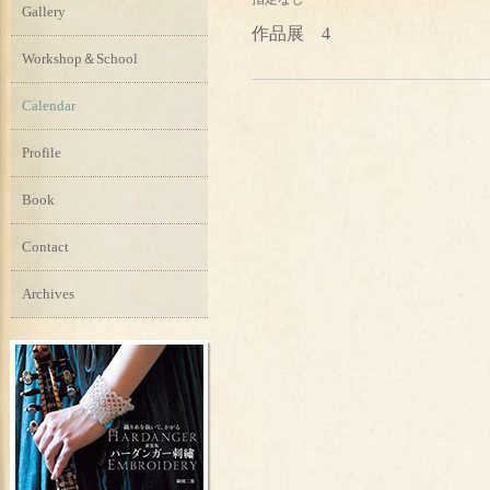
Gallery
作品展 4
Workshop＆School
Calendar
Profile
Book
Contact
Archives