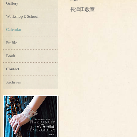
Gallery
長津田教室
Workshop＆School
Calendar
Profile
Book
Contact
Archives